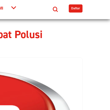
MI
Search
Daftar
bat Polusi