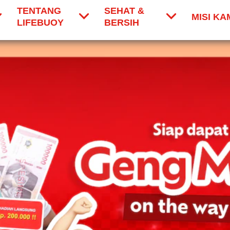
TENTANG
SEHAT &
MISI KA
LIFEBUOY
BERSIH