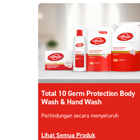
Total 10 Germ Protection Body
Wash & Hand Wash
Perlindungan secara menyeluruh
Discover more about Total 10 Germ
Lihat Semua Produk