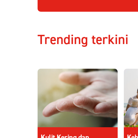
Trending terkini
Kulit Kering dan
Keb