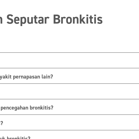
Seputar Bronkitis
yakit pernapasan lain?
pencegahan bronkitis?
s?
uk bronkitis?