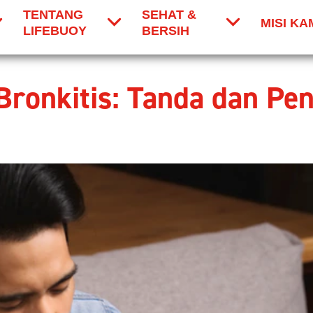
TENTANG
SEHAT &
MISI KA
LIFEBUOY
BERSIH
Bronkitis: Tanda dan P