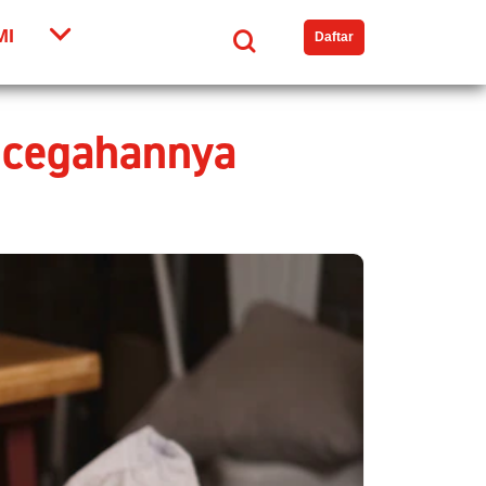
MI
Search
Daftar
encegahannya