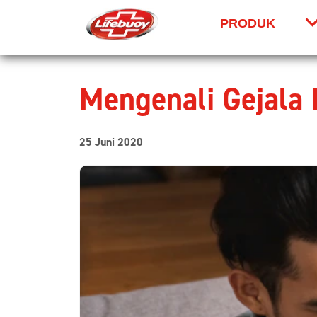
Home
Semua Artikel
Infeksi & Pencegahannya
Mengenali Gejala Bronkitis
PRODUK
Skip to content
Mengenali Gejala 
25 Juni 2020