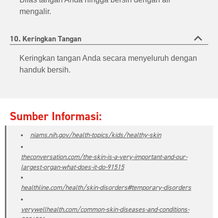
mengalir.
10. Keringkan Tangan
Keringkan tangan Anda secara menyeluruh dengan
handuk bersih.
Sumber Informasi:
niams.nih.gov/health-topics/kids/healthy-skin
theconversation.com/the-skin-is-a-very-important-and-our-
largest-organ-what-does-it-do-91515
healthline.com/health/skin-disorders#temporary-disorders
verywellhealth.com/common-skin-diseases-and-conditions-