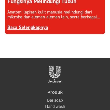
Fungsinya Melindungi Tubuh
Anatomi lapisan kulit manusia melindungi dari
mikroba dan elemen-elemen lain, serta berbagai
faktor eksternal. Pahami cara kerja lapisan kulit
Discover more about Mengenali Anatomi Lapisan
dan menjaganya.
Baca Selengkapnya
Produk
Bar soap
Hand wash