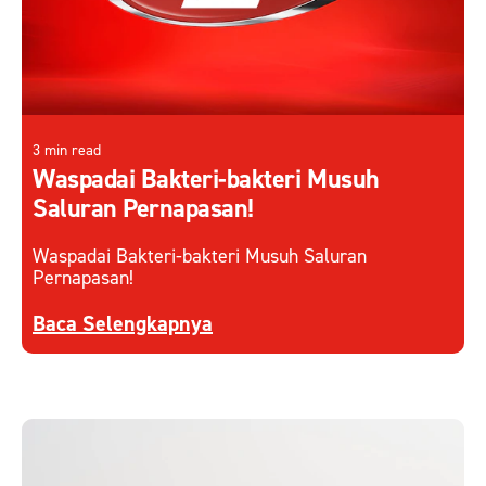
3 min read
Waspadai Bakteri-bakteri Musuh
Saluran Pernapasan!
Waspadai Bakteri-bakteri Musuh Saluran
Pernapasan!
Discover more about Waspadai Bakteri-bakteri 
Baca Selengkapnya