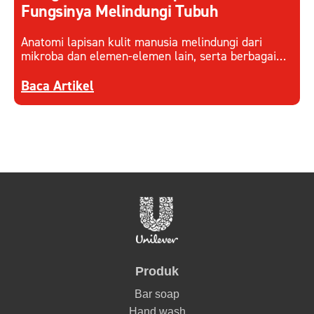
Fungsinya Melindungi Tubuh
Anatomi lapisan kulit manusia melindungi dari
mikroba dan elemen-elemen lain, serta berbagai
faktor eksternal. Pahami cara kerja lapisan kulit
Discover more about Mengenali Anatomi Lapisan
dan menjaganya.
Baca Artikel
Produk
Bar soap
Hand wash