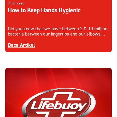
3 min read
How to Keep Hands Hygienic
Did you know that we have between 2 & 10 million
bacteria between our fingertips and our elbows.
Learn more on how to keep hands hygienic.
Discover more about How to Keep Hands Hygieni
Baca Artikel