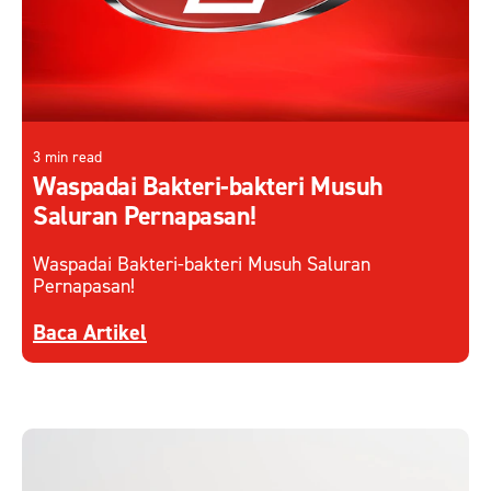
3 min read
Waspadai Bakteri-bakteri Musuh
Saluran Pernapasan!
Waspadai Bakteri-bakteri Musuh Saluran
Pernapasan!
Discover more about Waspadai Bakteri-bakteri 
Baca Artikel