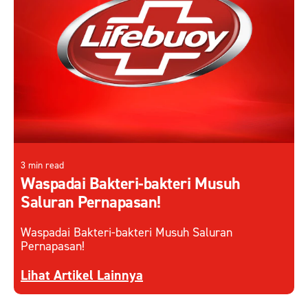
3 min read
Waspadai Bakteri-bakteri Musuh
Saluran Pernapasan!
Waspadai Bakteri-bakteri Musuh Saluran
Pernapasan!
Discover more about Waspadai Bakteri-bakteri 
Lihat Artikel Lainnya