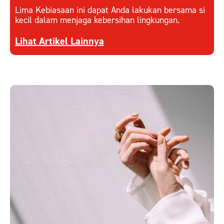
Lima Kebiasaan ini dapat Anda lakukan bersama si
kecil dalam menjaga kebersihan lingkungan.
Discover more about Kebiasaan Kecil Ajarkan K
Lihat Artikel Lainnya