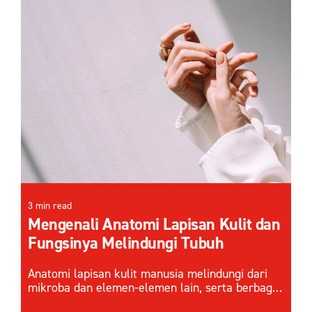
3 min read
Mengenali Anatomi Lapisan Kulit dan
Fungsinya Melindungi Tubuh
Anatomi lapisan kulit manusia melindungi dari
mikroba dan elemen-elemen lain, serta berbagai
faktor eksternal. Pahami cara kerja lapisan kulit