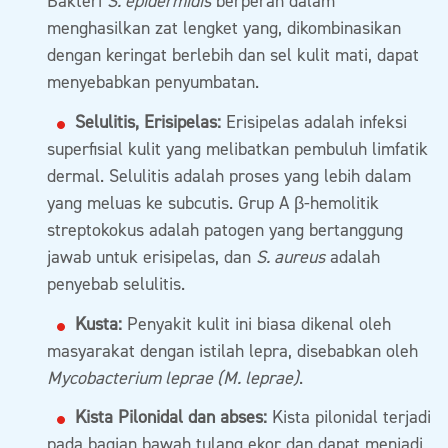
Bakteri
S. epidermidis
berperan dalam
menghasilkan zat lengket yang, dikombinasikan
dengan keringat berlebih dan sel kulit mati, dapat
menyebabkan penyumbatan.
Selulitis, Erisipelas:
Erisipelas adalah infeksi
superfisial kulit yang melibatkan pembuluh limfatik
dermal. Selulitis adalah proses yang lebih dalam
yang meluas ke subcutis. Grup A β-hemolitik
streptokokus adalah patogen yang bertanggung
jawab untuk erisipelas, dan
S. aureus
adalah
penyebab selulitis.
Kusta:
Penyakit kulit ini biasa dikenal oleh
masyarakat dengan istilah lepra, disebabkan oleh
Mycobacterium leprae (M. leprae)
.
Kista Pilonidal dan abses:
Kista pilonidal terjadi
pada bagian bawah tulang ekor dan dapat menjadi