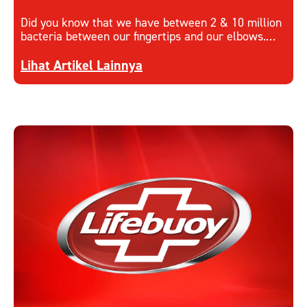
Did you know that we have between 2 & 10 million
bacteria between our fingertips and our elbows.
Learn more on how to keep hands hygienic.
Discover more about How to Keep Hands Hygieni
Lihat Artikel Lainnya