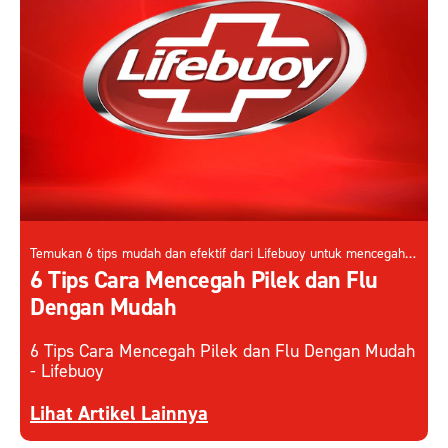
Temukan 6 tips mudah dan efektif dari Lifebuoy untuk mencegah
pilek dan flu. Jaga kesehatan Anda dan keluarga dengan
6 Tips Cara Mencegah Pilek dan Flu
kebiasaan baik setiap hari.
Dengan Mudah
6 Tips Cara Mencegah Pilek dan Flu Dengan Mudah
- Lifebuoy
Discover more about 6 Tips Cara Mencegah Pile
Lihat Artikel Lainnya