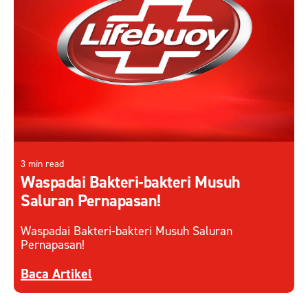
3 min read
Waspadai Bakteri-bakteri Musuh
Saluran Pernapasan!
Waspadai Bakteri-bakteri Musuh Saluran
Pernapasan!
Discover more about Waspadai Bakteri-bakteri 
Baca Artikel