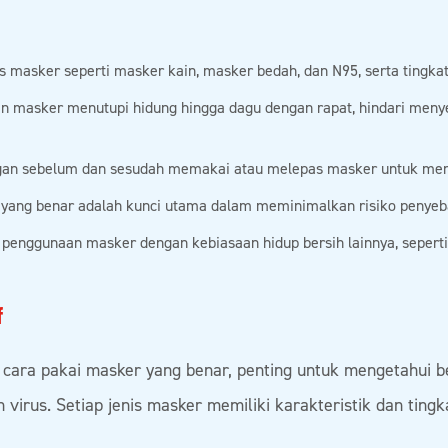
is masker seperti masker kain, masker bedah, dan N95, serta tingkat
n masker menutupi hidung hingga dagu dengan rapat, hindari menye
ngan sebelum dan sesudah memakai atau melepas masker untuk men
ang benar adalah kunci utama dalam meminimalkan risiko penyebar
enggunaan masker dengan kebiasaan hidup bersih lainnya, seperti 
f
 cara pakai masker yang benar, penting untuk mengetahui b
virus. Setiap jenis masker memiliki karakteristik dan ting