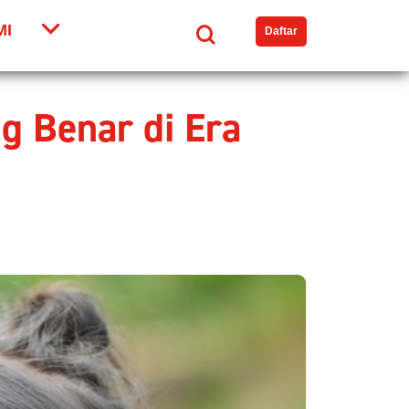
MI
Search
Daftar
 Benar di Era