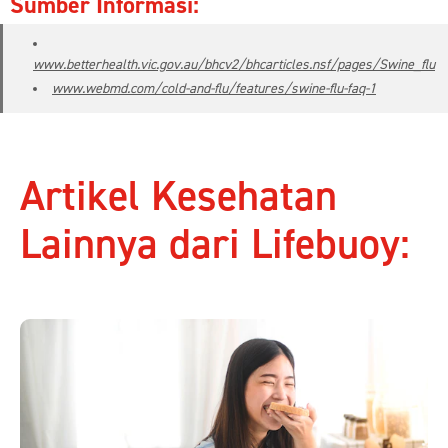
Sumber Informasi:
www.betterhealth.vic.gov.au/bhcv2/bhcarticles.nsf/pages/Swine_flu
www.webmd.com/cold-and-flu/features/swine-flu-faq-1
Artikel Kesehatan
Lainnya dari Lifebuoy: