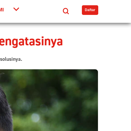
MI
Search
Daftar
engatasinya
solusinya.