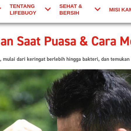
TENTANG
SEHAT &
MISI KA
LIFEBUOY
BERSIH
an Saat Puasa & Cara M
mulai dari keringat berlebih hingga bakteri, dan temukan 