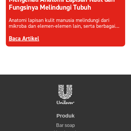
Fungsinya Melindungi Tubuh
Anatomi lapisan kulit manusia melindungi dari
mikroba dan elemen-elemen lain, serta berbagai
faktor eksternal. Pahami cara kerja lapisan kulit
Discover more about Mengenali Anatomi Lapisan
dan menjaganya.
Baca Artikel
Produk
Bar soap