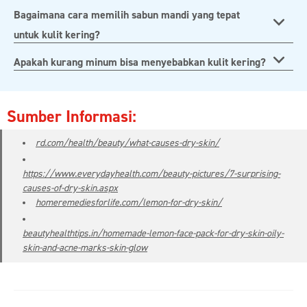
Bagaimana cara memilih sabun mandi yang tepat
untuk kulit kering?
Apakah kurang minum bisa menyebabkan kulit kering?
Sumber Informasi:
rd.com/health/beauty/what-causes-dry-skin/
https://www.everydayhealth.com/beauty-pictures/7-surprising-
causes-of-dry-skin.aspx
homeremediesforlife.com/lemon-for-dry-skin/
beautyhealthtips.in/homemade-lemon-face-pack-for-dry-skin-oily-
skin-and-acne-marks-skin-glow