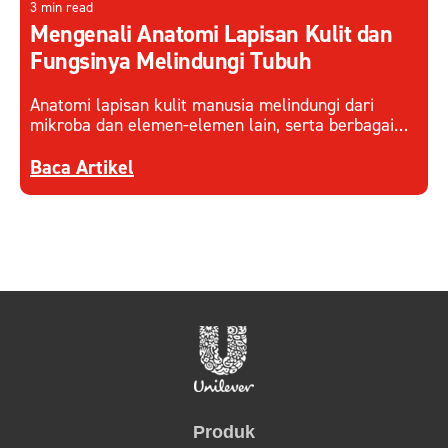
3 min read
Mengenali Anatomi Lapisan Kulit dan
Fungsinya Melindungi Tubuh
Anatomi lapisan kulit manusia melindungi dari
mikroba dan elemen-elemen lain, serta berbagai
faktor eksternal. Pahami cara kerja lapisan kulit
Discover more about Mengenali Anatomi Lapisan
dan menjaganya.
Baca Artikel
Produk