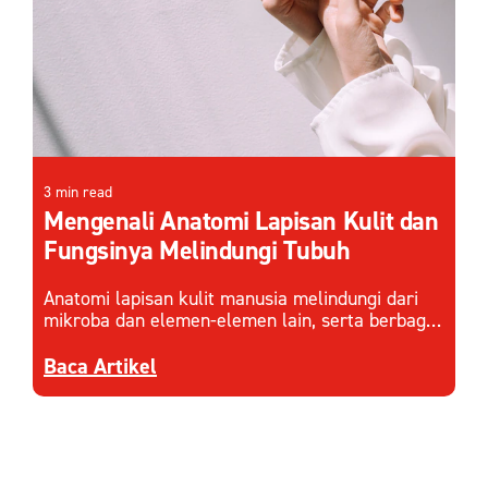
3 min read
Mengenali Anatomi Lapisan Kulit dan
Fungsinya Melindungi Tubuh
Anatomi lapisan kulit manusia melindungi dari
mikroba dan elemen-elemen lain, serta berbagai
faktor eksternal. Pahami cara kerja lapisan kulit
Discover more about Mengenali Anatomi Lapisa
dan menjaganya.
Baca Artikel