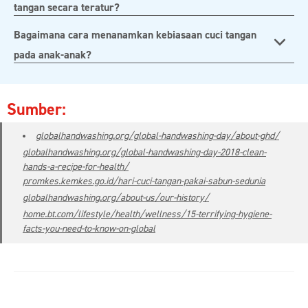
tangan secara teratur?
Bagaimana cara menanamkan kebiasaan cuci tangan
pada anak-anak?
Sumber:
globalhandwashing.org/global-handwashing-day/about-ghd/
globalhandwashing.org/global-handwashing-day-2018-clean-
hands-a-recipe-for-health/
promkes.kemkes.go.id/hari-cuci-tangan-pakai-sabun-sedunia
globalhandwashing.org/about-us/our-history/
home.bt.com/lifestyle/health/wellness/15-terrifying-hygiene-
facts-you-need-to-know-on-global