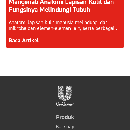
Mengenali Anatomi Lapisan Kulit dan
Fungsinya Melindungi Tubuh
Anatomi lapisan kulit manusia melindungi dari
mikroba dan elemen-elemen lain, serta berbagai
faktor eksternal. Pahami cara kerja lapisan kulit
Discover more about Mengenali Anatomi Lapisan
dan menjaganya.
Baca Artikel
Produk
Bar soap