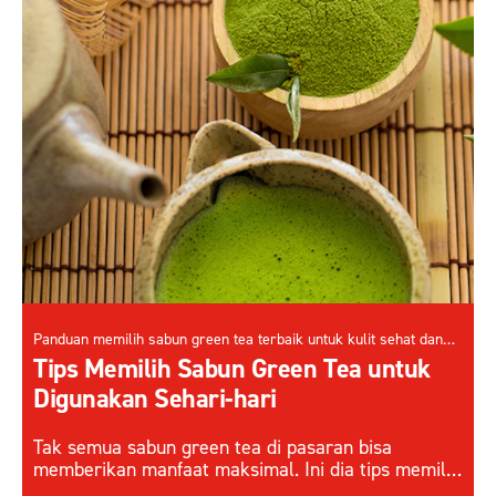
Panduan memilih sabun green tea terbaik untuk kulit sehat dan
terlindungi.
Tips Memilih Sabun Green Tea untuk
Digunakan Sehari-hari
Tak semua sabun green tea di pasaran bisa
memberikan manfaat maksimal. Ini dia tips memilih
sabun green tea yang tepat digunakan sehari-hari.