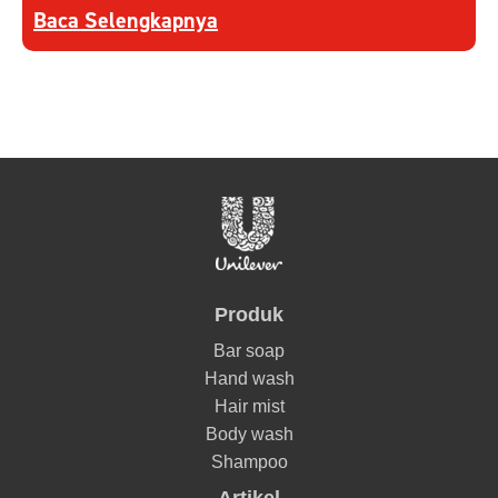
Discover more about Tips Memilih Sabun Green T
Baca Selengkapnya
Produk
Bar soap
Hand wash
Hair mist
Body wash
Shampoo
Artikel