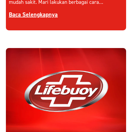
mudah sakit. Mari lakukan berbagai cara
meningkatkan daya tahan tubuh agar Anda selalu
Discover more about Jaga Daya Tahan Tubuh saa
sehat dan bersemangat.
Baca Selengkapnya