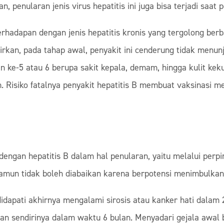
, penularan jenis virus hepatitis ini juga bisa terjadi saat p
 berhadapan dengan jenis hepatitis kronis yang tergolong b
rkan, pada tahap awal, penyakit ini cenderung tidak menunju
n ke-5 atau 6 berupa sakit kepala, demam, hingga kulit kek
. Risiko fatalnya penyakit hepatitis B membuat vaksinasi 
a dengan hepatitis B dalam hal penularan, yaitu melalui per
namun tidak boleh diabaikan karena berpotensi menimbulkan 
i didapati akhirnya mengalami sirosis atau kanker hati dala
gan sendirinya dalam waktu 6 bulan. Menyadari gejala awal