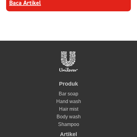
Discover more about Mengenali Anatomi Lapisan
dan menjaganya.
Baca Artikel
Produk
Bar soap
Hand wash
Hair mist
Body wash
Shampoo
Artikel