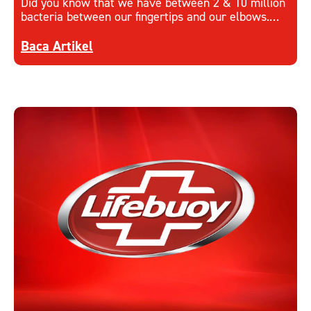
Did you know that we have between 2 & 10 million
bacteria between our fingertips and our elbows.
Learn more on how to keep hands hygienic.
Discover more about How to Keep Hands Hygieni
Baca Artikel