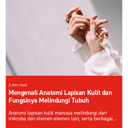
3 min read
Mengenali Anatomi Lapisan Kulit dan
Fungsinya Melindungi Tubuh
Anatomi lapisan kulit manusia melindungi dari
mikroba dan elemen-elemen lain, serta berbagai
faktor eksternal. Pahami cara kerja lapisan kulit