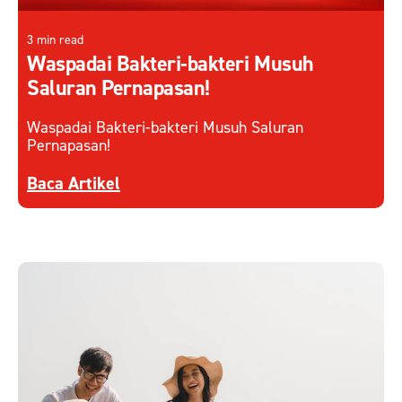
3 min read
Waspadai Bakteri-bakteri Musuh
Saluran Pernapasan!
Waspadai Bakteri-bakteri Musuh Saluran
Pernapasan!
Discover more about Waspadai Bakteri-bakteri 
Baca Artikel