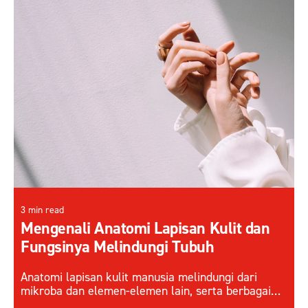
3 min read
Mengenali Anatomi Lapisan Kulit dan
Fungsinya Melindungi Tubuh
Anatomi lapisan kulit manusia melindungi dari
mikroba dan elemen-elemen lain, serta berbagai
faktor eksternal. Pahami cara kerja lapisan kulit