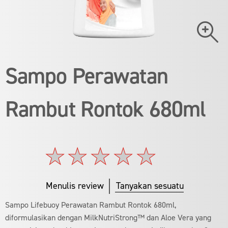
Sampo Perawatan
Rambut Rontok 680ml
Tidak
ada
peringkat
yang
Menulis review
Tanyakan sesuatu
dikirimkan
untuk
Sampo Lifebuoy Perawatan Rambut Rontok 680ml,
product
ini
diformulasikan dengan MilkNutriStrong™ dan Aloe Vera yang