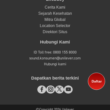
Produk
Bar soap
Hand wash
Hair mist
Body wash
Shampoo
Artikel
Kesehatan & Gaya Hidup
Infeksi & Pencegahannya
Pembelajaran Yang Asik
Lifebuoy
Daftar
Cerita Kami
Sejarah Kesehatan
Mitra Global
Location Selector