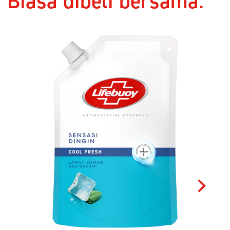
Jadilah yang pertama
mengulas.
Menulis review
Tanyakan sesuatu
Biasa dibeli bersama: