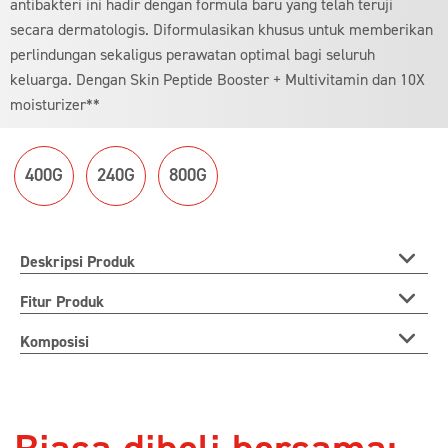
antibakteri ini hadir dengan formula baru yang telah teruji
ini
secara dermatologis. Diformulasikan khusus untuk memberikan
perlindungan sekaligus perawatan optimal bagi seluruh
keluarga. Dengan Skin Peptide Booster + Multivitamin dan 10X
moisturizer**
400G
240G
800G
Deskripsi Produk
Fitur Produk
Komposisi
Ulasan (0)
Pertanyaan