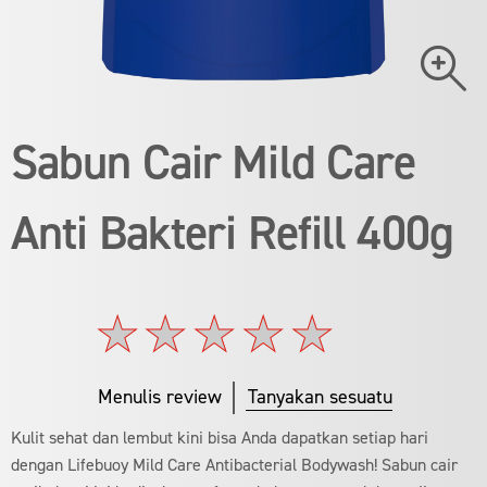
Sabun Cair Mild Care
Anti Bakteri Refill 400g
Tidak
ada
peringkat
Menulis review
Tanyakan sesuatu
yang
dikirimkan
Kulit sehat dan lembut kini bisa Anda dapatkan setiap hari
untuk
dengan Lifebuoy Mild Care Antibacterial Bodywash! Sabun cair
product