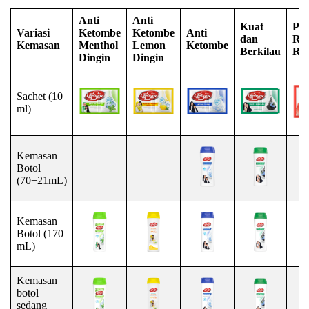
Anti
Anti
Kuat
Pe
Variasi
Ketombe
Ketombe
Anti
dan
Ra
Kemasan
Menthol
Lemon
Ketombe
Berkilau
Ro
Dingin
Dingin
Sachet (10
ml)
Kemasan
Botol
(70+21mL)
Kemasan
Botol (170
mL)
Kemasan
botol
sedang