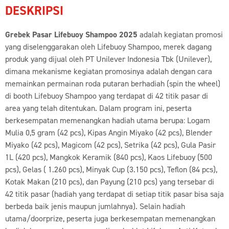
DESKRIPSI
Grebek Pasar Lifebuoy Shampoo 2025
adalah kegiatan promosi
yang diselenggarakan oleh Lifebuoy Shampoo, merek dagang
produk yang dijual oleh PT Unilever Indonesia Tbk (Unilever),
dimana mekanisme kegiatan promosinya adalah dengan cara
memainkan permainan roda putaran berhadiah (spin the wheel)
di booth Lifebuoy Shampoo yang terdapat di 42 titik pasar di
area yang telah ditentukan. Dalam program ini, peserta
berkesempatan memenangkan hadiah utama berupa: Logam
Mulia 0,5 gram (42 pcs), Kipas Angin Miyako (42 pcs), Blender
Miyako (42 pcs), Magicom (42 pcs), Setrika (42 pcs), Gula Pasir
1L (420 pcs), Mangkok Keramik (840 pcs), Kaos Lifebuoy (500
pcs), Gelas ( 1.260 pcs), Minyak Cup (3.150 pcs), Teflon (84 pcs),
Kotak Makan (210 pcs), dan Payung (210 pcs) yang tersebar di
42 titik pasar (hadiah yang terdapat di setiap titik pasar bisa saja
berbeda baik jenis maupun jumlahnya). Selain hadiah
utama/doorprize, peserta juga berkesempatan memenangkan