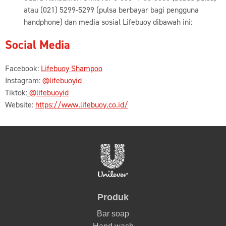
atau (021) 5299-5299 (pulsa berbayar bagi pengguna
handphone) dan media sosial Lifebuoy dibawah ini:
Social Media
Facebook:
Lifebuoy Shampoo
Instagram:
@lifebuoyid
Tiktok:
@lifebuoyid
Website:
https://www.lifebuoy.co.id/
Produk
Bar soap